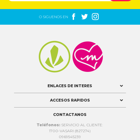



O SIGUENOS EN


ENLACES DE INTERES
ACCESOS RAPIDOS
CONTACTANOS
Teléfonos:
SERVICIO AL CLIENTE:
1700-VASARI (827274)
0969545239