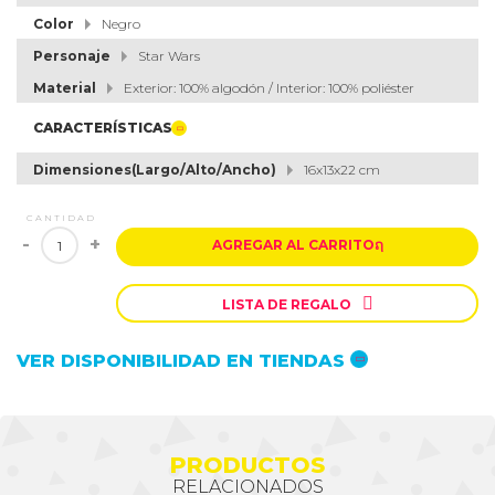
Color
Negro
Personaje
Star Wars
Material
Exterior: 100% algodón / Interior: 100% poliéster
CARACTERÍSTICAS
Dimensiones(Largo/Alto/Ancho)
16x13x22 cm
CANTIDAD
-
+
AGREGAR AL CARRITO
ຐ

LISTA DE REGALO
VER DISPONIBILIDAD EN TIENDAS
PRODUCTOS
RELACIONADOS