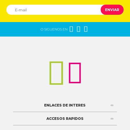
ENVIAR



O SIGUENOS EN


ENLACES DE INTERES
ACCESOS RAPIDOS