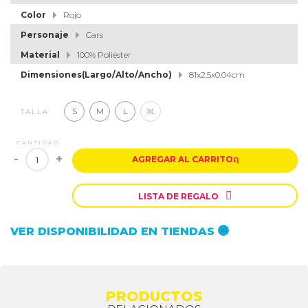
Color
Rojo
Personaje
Cars
Material
100% Poliéster
Dimensiones(Largo/Alto/Ancho)
81x2.5x0.04cm
S
M
L
XL
TALLA
CANTIDAD
-
+
AGREGAR AL CARRITO
ຐ

LISTA DE REGALO
VER DISPONIBILIDAD EN TIENDAS
PRODUCTOS