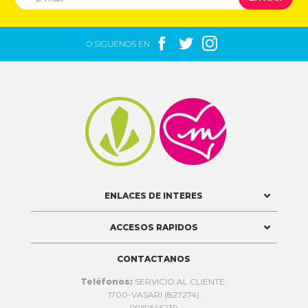



O SIGUENOS EN


ENLACES DE INTERES
ACCESOS RAPIDOS
CONTACTANOS
Teléfonos:
SERVICIO AL CLIENTE:
1700-VASARI (827274)
0969545239