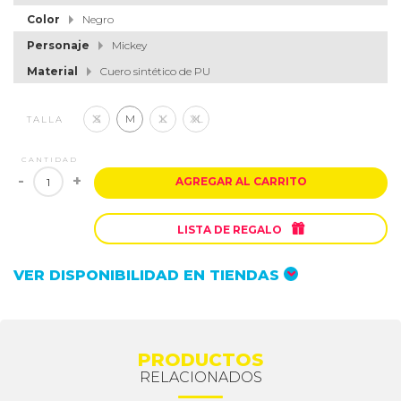
Color
Negro
Personaje
Mickey
Material
Cuero sintético de PU
S
M
L
XL
TALLA
CANTIDAD
-
+
AGREGAR AL CARRITO

LISTA DE REGALO
VER DISPONIBILIDAD EN TIENDAS
PRODUCTOS
RELACIONADOS