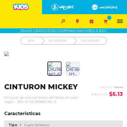


1700-VASARI (827274)
MIS PEDIDOS









COMPRA SEGURA
COMO COMPRAR
DEVOLUCIÓN SIN COSTO
ENVÍO GRATIS POR COMPRAS MAYORES A $30
KIDS
ACCESORIOS
CINTURONES
CINTURON MICKEY
$10.26
$5.13
Cinturon de cuero sintetico de Mickey en color
negro - SKU ID: DIU169683-NG-S
Caracteristicas
Tipo
Cuero Sintetico