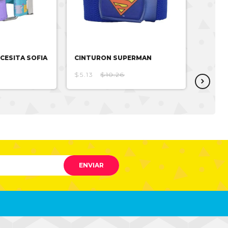
CESITA SOFIA
CINTURON SUPERMAN
CINTU
$5.13
$10.26
$4.61
ENVIAR