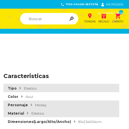
1700-VASARI (827274)


MIS PEDIDOS

CERRAR SESIÓN


ຐ

TIENDAS
REGALO
CARRITO
Caracteristicas
Tipo
Elastico
Color
Azul
Personaje
Mickey
Material
Elástico
Dimensiones(Largo/Alto/Ancho)
81x2.5x0.04cm