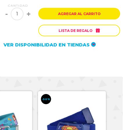
CANTIDAD
-
+
AGREGAR AL CARRITO

LISTA DE REGALO
VER DISPONIBILIDAD EN TIENDAS
-50%
-50%