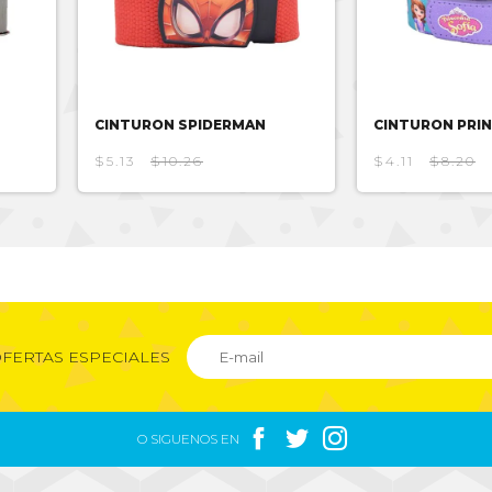
CINTURON SPIDERMAN
CINTURON PRIN
$5.13
$10.26
$4.11
$8.20
FERTAS ESPECIALES



O SIGUENOS EN