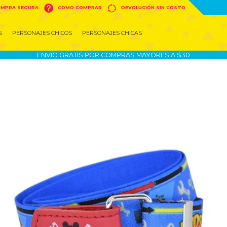


MPRA SEGURA
COMO COMPRAR
DEVOLUCIÓN SIN COSTO
S
PERSONAJES CHICOS
PERSONAJES CHICAS
ENVÍO GRATIS POR COMPRAS MAYORES A $30