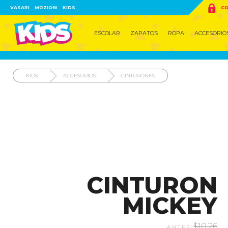

VASARI
MOZIONI
KIDS
CO
ESCOLAR
ZAPATOS
ROPA
ACCESORIO
KIDS
ACCESORIOS
CINTURONES
CINTURON
MICKEY
$10.26