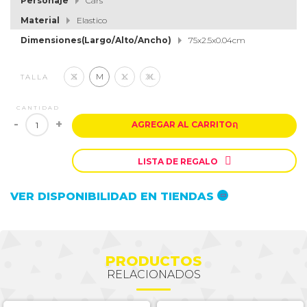
Personaje
Cars
Material
Elastico
Dimensiones(Largo/Alto/Ancho)
75x2.5x0.04cm
S
M
L
XL
TALLA
CANTIDAD
-
+
AGREGAR AL CARRITO
ຐ

LISTA DE REGALO
VER DISPONIBILIDAD EN TIENDAS
PRODUCTOS
RELACIONADOS