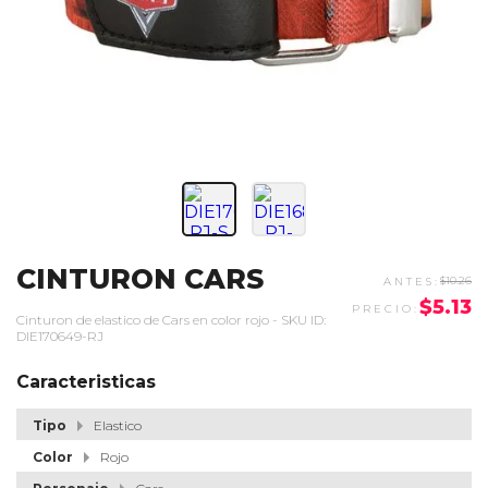
CINTURON CARS
$10.26
$5.13
Cinturon de elastico de Cars en color rojo - SKU ID:
DIE170649-RJ
Caracteristicas
Tipo
Elastico
Color
Rojo