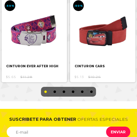
-50%
-50%
CINTURON EVER AFTER HIGH
CINTURON CARS
$5.65
$11.28
$5.13
$10.26
SUSCRIBETE PARA OBTENER
OFERTAS ESPECIALES
ENVIAR