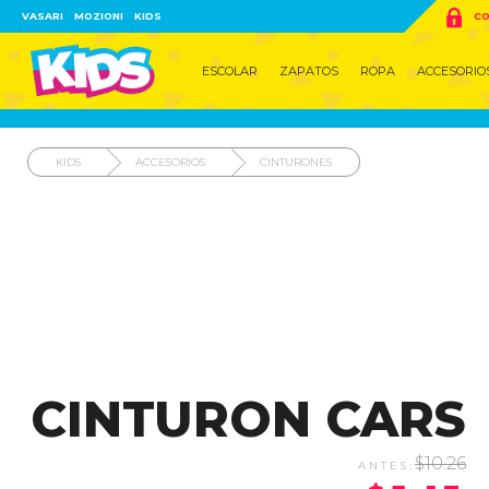

VASARI
MOZIONI
KIDS
CO
ESCOLAR
ZAPATOS
ROPA
ACCESORIO
KIDS
ACCESORIOS
CINTURONES
CINTURON CARS
$10.26