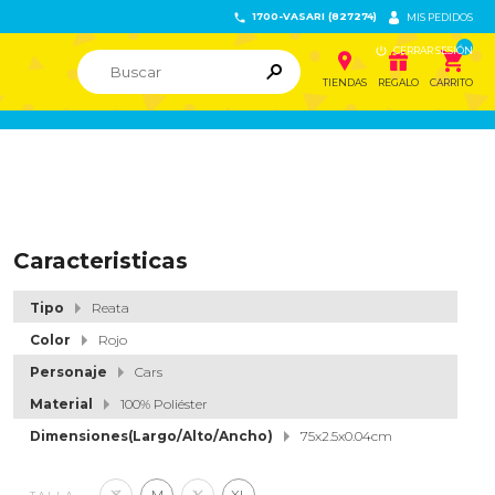
1700-VASARI (827274)


MIS PEDIDOS

CERRAR SESIÓN


ຐ

TIENDAS
REGALO
CARRITO
Caracteristicas
Tipo
Reata
Color
Rojo
Personaje
Cars
Material
100% Poliéster
Dimensiones(Largo/Alto/Ancho)
75x2.5x0.04cm
S
M
L
XL