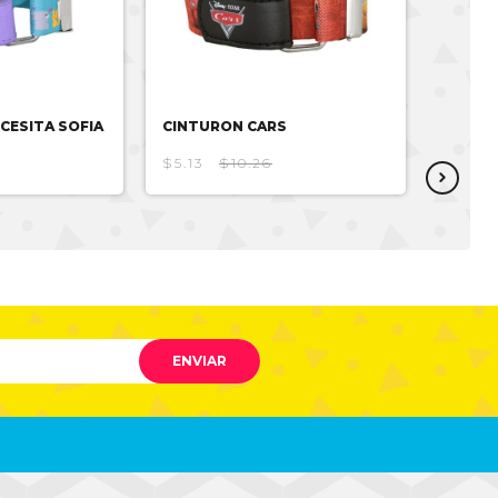
CESITA SOFIA
CINTURON CARS
CINTU
$5.13
$10.26
$5.13
ENVIAR