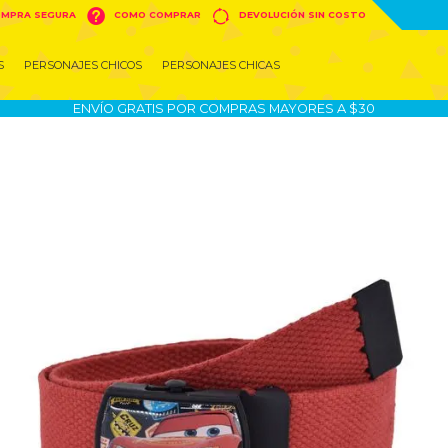


MPRA SEGURA
COMO COMPRAR
DEVOLUCIÓN SIN COSTO
S
PERSONAJES CHICOS
PERSONAJES CHICAS
ENVÍO GRATIS POR COMPRAS MAYORES A $30