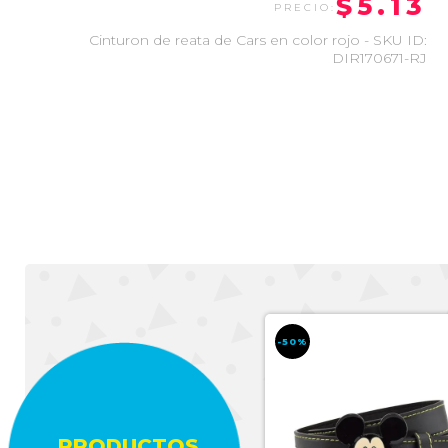
$5.13
Cinturon de reata de Cars en color rojo - SKU ID:
DIR170671-RJ
-50%
-50%
PRODUCTOS