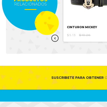
RELACIONADOS
CINTURON STAR WARS
CINTURON MICKEY
$4.46
$8.92
$5.13
$10.26
SUSCRIBETE PARA OBTENER
O