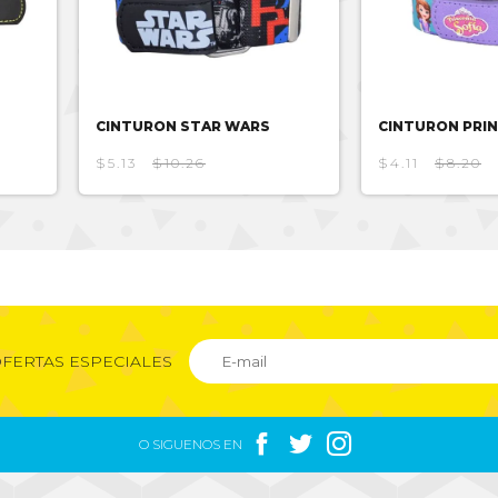
CINTURON STAR WARS
CINTURON PRIN
$5.13
$10.26
$4.11
$8.20
FERTAS ESPECIALES



O SIGUENOS EN