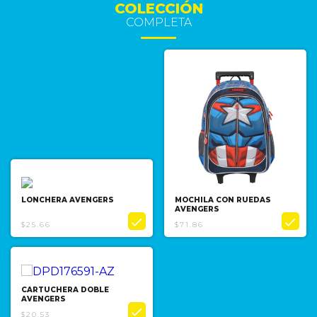
COLECCIÓN
COMPLETA
LONCHERA AVENGERS
MOCHILA CON RUEDAS
AVENGERS


$25.66
$71.86
CARTUCHERA DOBLE
AVENGERS

$20.53