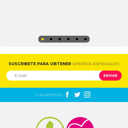
SUSCRIBETE PARA OBTENER
OFERTAS ESPECIALES
ENVIAR



O SIGUENOS EN