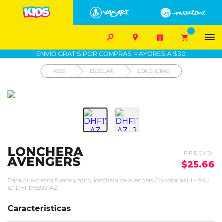


1700-VASARI (827274)
MIS PEDIDOS









COMPRA SEGURA
COMO COMPRAR
DEVOLUCIÓN SIN COSTO
ENVÍO GRATIS POR COMPRAS MAYORES A $30
KIDS
ESCOLAR
LONCHERAS
LONCHERA
AVENGERS
$25.66
Para que crezca fuerte y sano, lonchera de avengers En color azul - SKU
ID: DHF176590-AZ
Caracteristicas