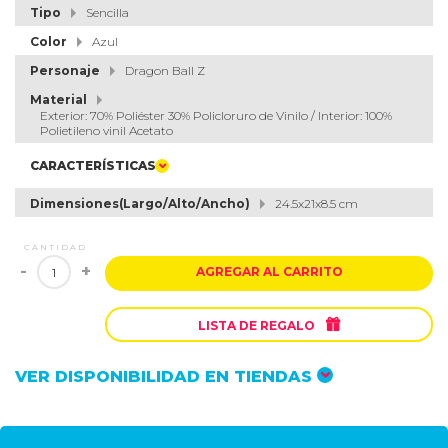
Tipo
Sencilla
Color
Azul
Personaje
Dragon Ball Z
Material
Exterior: 70% Poliéster 30% Policloruro de Vinilo / Interior: 100%
Polietileno vinil Acetato
CARACTERÍSTICAS
Dimensiones(Largo/Alto/Ancho)
24.5x21x8.5 cm
CANTIDAD
-
+
AGREGAR AL CARRITO

LISTA DE REGALO
VER DISPONIBILIDAD EN TIENDAS