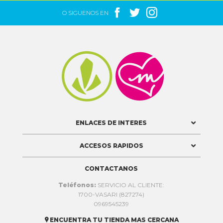



O SIGUENOS EN


ENLACES DE INTERES
ACCESOS RAPIDOS
CONTACTANOS
Teléfonos:
SERVICIO AL CLIENTE:
1700-VASARI (827274)
0969545239
ENCUENTRA TU TIENDA MAS CERCANA
