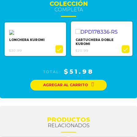
COLECCIÓN
COMPLETA
LONCHERA KUROMI
CARTUCHERA DOBLE
KUROMI


$30.99
$20.99
$51.98
TOTAL:

AGREGAR AL CARRITO
PRODUCTOS
RELACIONADOS