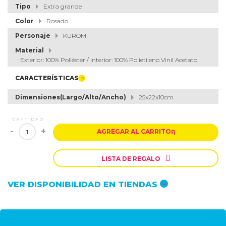
Tipo
Extra grande
Color
Rosado
Personaje
KUROMI
Material
Exterior: 100% Poliéster / Interior: 100% Polietileno Vinil Acetato
CARACTERÍSTICAS
Dimensiones(Largo/Alto/Ancho)
25x22x10cm
CANTIDAD
-
+
AGREGAR AL CARRITO
ຐ

LISTA DE REGALO
VER DISPONIBILIDAD EN TIENDAS