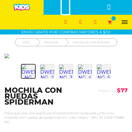


1700-VASARI (827274)
MIS PEDIDOS





COMPRA SEGURA
COMO COMPRAR
DEVOLUCIÓN SIN COSTO




ENVÍO GRATIS POR COMPRAS MAYORES A $30
KIDS
ESCOLAR
MOCHILAS CON RUEDAS
MOCHILA CON
$77
RUEDAS
SPIDERMAN
Para que viva una aventura emocionante en la escuela junto a su
mochila con ruedas de spiderman En color negro - SKU ID: DWE175985-
NG