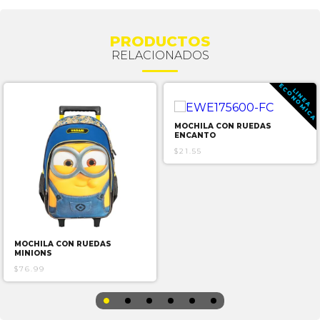
PRODUCTOS
RELACIONADOS
E
A
L
I
N
E
A
C
O
N
O
M
I
C
MOCHILA CON RUEDAS
ENCANTO
$21.55
MOCHILA CON RUEDAS
MINIONS
$76.99