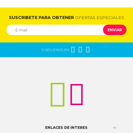
SUSCRIBETE PARA OBTENER
OFERTAS ESPECIALES
ENVIAR



O SIGUENOS EN


ENLACES DE INTERES