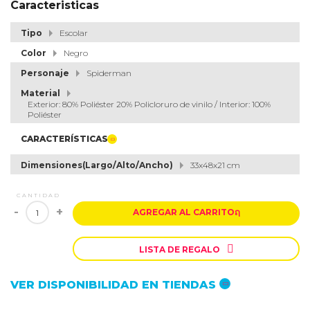
Caracteristicas
Tipo
Escolar
Color
Negro
Personaje
Spiderman
Material
Exterior: 80% Poliéster 20% Policloruro de vinilo / Interior: 100%
Poliéster
CARACTERÍSTICAS
Dimensiones(Largo/Alto/Ancho)
33x48x21 cm
CANTIDAD
-
+
AGREGAR AL CARRITO
ຐ

LISTA DE REGALO
VER DISPONIBILIDAD EN TIENDAS