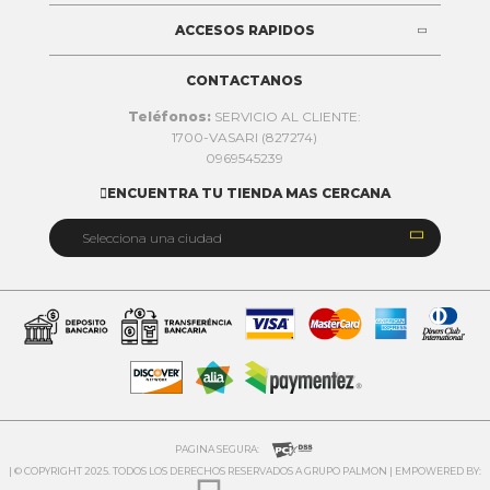
ACCESOS RAPIDOS
CONTACTANOS
Teléfonos:
SERVICIO AL CLIENTE:
1700-VASARI (827274)
0969545239
ENCUENTRA TU TIENDA MAS CERCANA


Selecciona una ciudad
Quito
Cuenca
Daule
Ibarra
Ambato
PAGINA SEGURA:
| © COPYRIGHT 2025. TODOS LOS DERECHOS RESERVADOS A GRUPO PALMON | EMPOWERED BY:
Riobamba