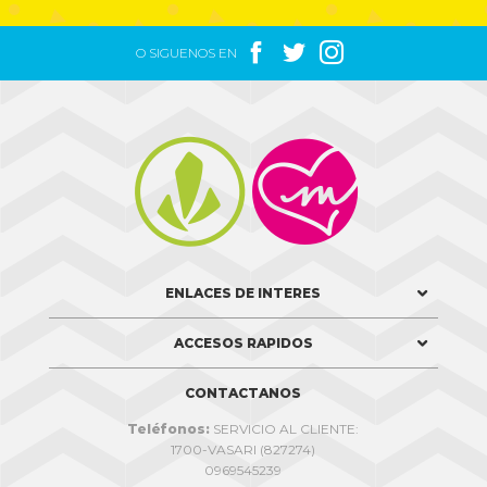



O SIGUENOS EN


ENLACES DE INTERES
ACCESOS RAPIDOS
CONTACTANOS
Teléfonos:
SERVICIO AL CLIENTE:
1700-VASARI (827274)
0969545239