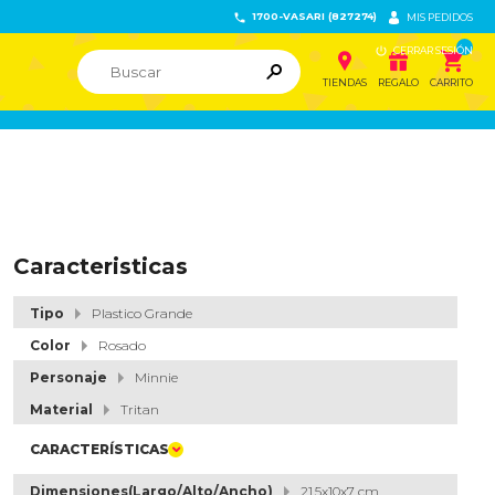
1700-VASARI (827274)


MIS PEDIDOS

CERRAR SESIÓN


ຐ

TIENDAS
REGALO
CARRITO
Caracteristicas
Tipo
Plastico Grande
Color
Rosado
Personaje
Minnie
Material
Tritan
CARACTERÍSTICAS
Dimensiones(Largo/Alto/Ancho)
21.5x10x7 cm