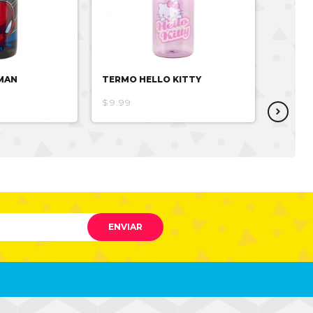
MAN
TERMO HELLO KITTY
TERMO
$9.99
$7.99
ENVIAR