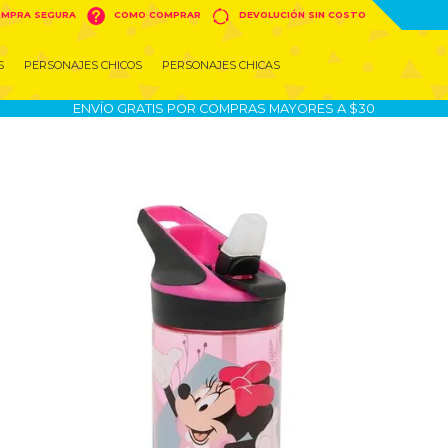


MPRA SEGURA
COMO COMPRAR
DEVOLUCIÓN SIN COSTO
S
PERSONAJES CHICOS
PERSONAJES CHICAS
ENVÍO GRATIS POR COMPRAS MAYORES A $30