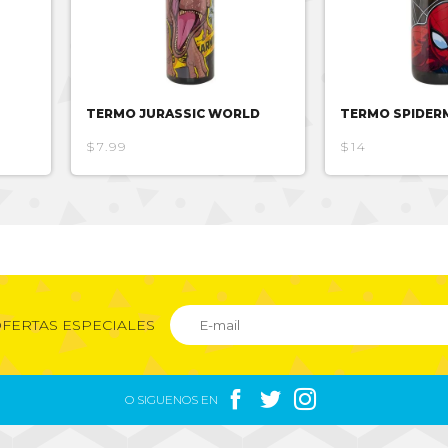
TERMO JURASSIC WORLD
TERMO SPIDER
$7.99
$14
FERTAS ESPECIALES



O SIGUENOS EN