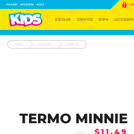

VASARI
MOZIONI
KIDS
CO
ESCOLAR
ZAPATOS
ROPA
ACCESORIO
KIDS
ESCOLAR
TERMOS
TERMO MINNIE
$11.49