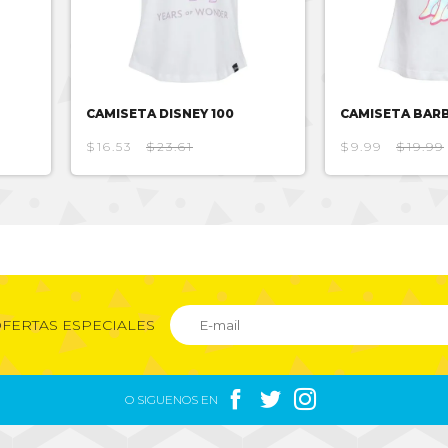
CAMISETA DISNEY 100
CAMISETA BARB
$16.53
$23.61
$9.99
$19.99
FERTAS ESPECIALES



O SIGUENOS EN