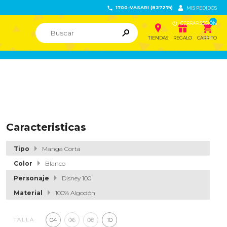
1700-VASARI (827274)


MIS PEDIDOS

CERRAR SESIÓN


ຐ

TIENDAS
REGALO
CARRITO
Caracteristicas
Tipo
Manga Corta
Color
Blanco
Personaje
Disney 100
Material
100% Algodón
04
06
08
10
TALLA