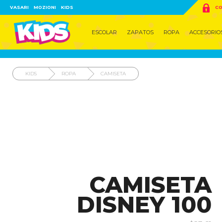

VASARI
MOZIONI
KIDS
CO
ESCOLAR
ZAPATOS
ROPA
ACCESORIO
KIDS
ROPA
CAMISETA
CAMISETA
DISNEY 100