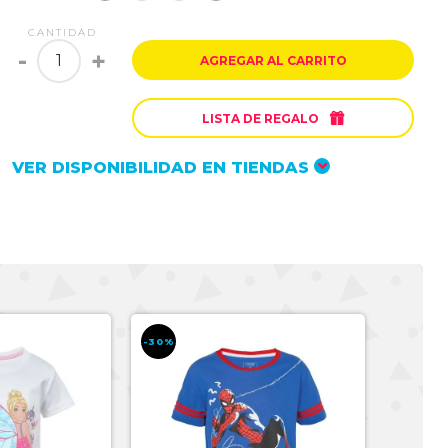
CANTIDAD
-
+
AGREGAR AL CARRITO

LISTA DE REGALO
VER DISPONIBILIDAD EN TIENDAS
-30%
-30%