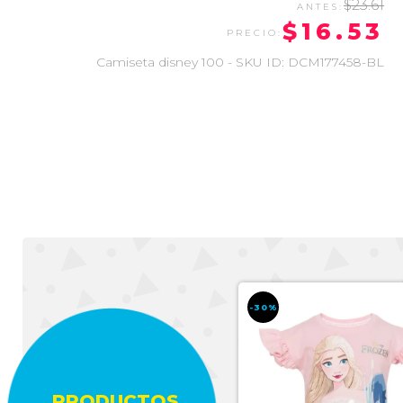
$23.61
$16.53
Camiseta disney 100 - SKU ID: DCM177458-BL
-30%
-30%
PRODUCTOS