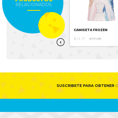
RELACIONADOS
CAMISETA ONE PIECE
CAMISETA FROZEN
$10.95
$15.64
$12.17
$17.38
SUSCRIBETE PARA OBTENER
O