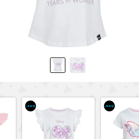
-30%
-50%