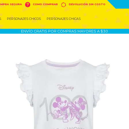


MPRA SEGURA
COMO COMPRAR
DEVOLUCIÓN SIN COSTO
S
PERSONAJES CHICOS
PERSONAJES CHICAS
ENVÍO GRATIS POR COMPRAS MAYORES A $30