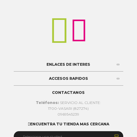


ENLACES DE INTERES
ACCESOS RAPIDOS
CONTACTANOS
Teléfonos:
SERVICIO AL CLIENTE:
1700-VASARI (827274)
0969545239
ENCUENTRA TU TIENDA MAS CERCANA


Selecciona una ciudad