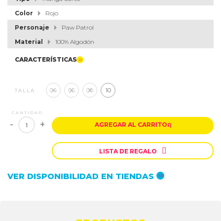
Color
Rojo
Personaje
Paw Patrol
Material
100% Algodón
CARACTERÍSTICAS
04
06
08
10
TALLA
CANTIDAD
-
+
AGREGAR AL CARRITO
ຐ

LISTA DE REGALO
VER DISPONIBILIDAD EN TIENDAS