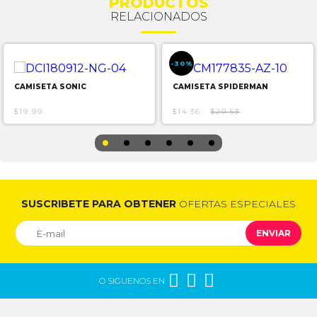
PRODUCTOS
RELACIONADOS
-30%
CAMISETA SONIC
CAMISETA SPIDERMAN
$19.99
$14.36
$20.53
SUSCRIBETE PARA OBTENER
OFERTAS ESPECIALES
ENVIAR



O SIGUENOS EN