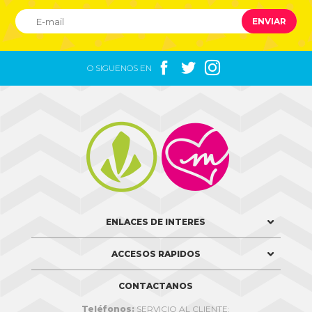
ENVIAR



O SIGUENOS EN


ENLACES DE INTERES
ACCESOS RAPIDOS
CONTACTANOS
Teléfonos:
SERVICIO AL CLIENTE: