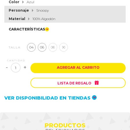
Color
Azul
Personaje
Snoopy
Material
100% Algodón
CARACTERÍSTICAS
04
06
08
10
TALLA
CANTIDAD
-
+
AGREGAR AL CARRITO

LISTA DE REGALO
VER DISPONIBILIDAD EN TIENDAS
PRODUCTOS