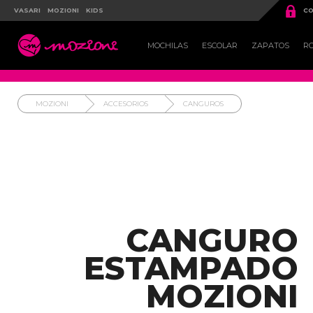

VASARI
MOZIONI
KIDS
CO

MOCHILAS
ESCOLAR
ZAPATOS
R
MOZIONI
ACCESORIOS
CANGUROS
CANGURO
ESTAMPADO
MOZIONI