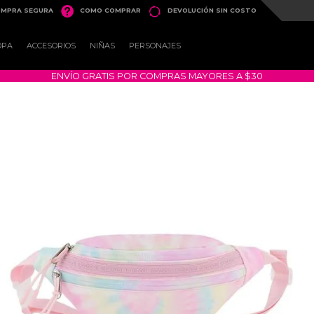


MPRA SEGURA
COMO COMPRAR
DEVOLUCIÓN SIN COSTO
OPA
ACCESORIOS
NIÑAS
PERSONAJES
ENVÍO GRATIS POR COMPRAS MAYORES A $30