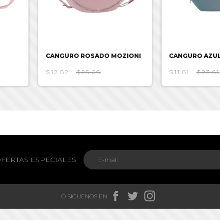
CANGURO ROSADO MOZIONI
CANGURO AZUL
$12.82
$25.66
$11.81
$23.61
FERTAS ESPECIALES



O SIGUENOS EN