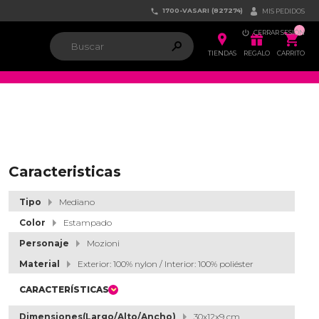
1700-VASARI (827274)


MIS PEDIDOS

CERRAR SESIÓN


ຐ

TIENDAS
REGALO
CARRITO
Caracteristicas
Tipo
Mediano
Color
Estampado
Personaje
Mozioni
Material
Exterior: 100% nylon / Interior: 100% poliéster
CARACTERÍSTICAS
Dimensiones(Largo/Alto/Ancho)
30x12x9 cm