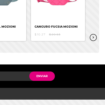
 MOZIONI
CANGURO FUCSIA MOZIONI
CANGU
$10.27
$20.53
$11.81
ENVIAR