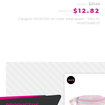
$25.66
$12.82
Canguro MOZIONI en color estampado - SKU ID:
MSK174363-ST
-50%
-50%
PRODUCTOS