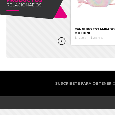
RELACIONADOS
CANGURO ROSADO MOZIONI
CANGURO ESTAMPADO
MOZIONI
$8.93
$17.85
$12.82
$25.66
SUSCRIBETE PARA OBTENER
O