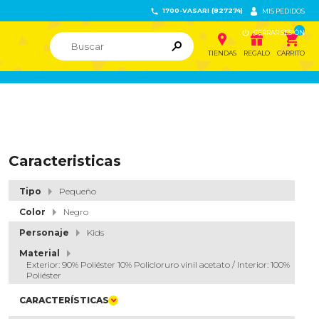
1700-VASARI (827274)


MIS PEDIDOS

CERRAR SESIÓN


ຐ

TIENDAS
REGALO
CARRITO
Caracteristicas
Tipo
Pequeño
Color
Negro
Personaje
Kids
Material
Exterior: 90% Poliéster 10% Policloruro vinil acetato / Interior: 100%
Poliéster
CARACTERÍSTICAS