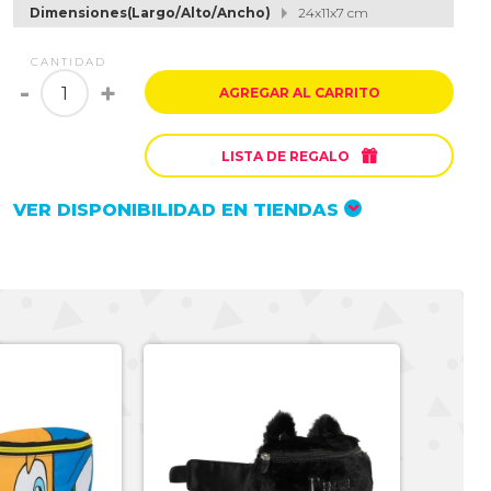
Dimensiones(Largo/Alto/Ancho)
24x11x7 cm
CANTIDAD
-
+
AGREGAR AL CARRITO

LISTA DE REGALO
VER DISPONIBILIDAD EN TIENDAS