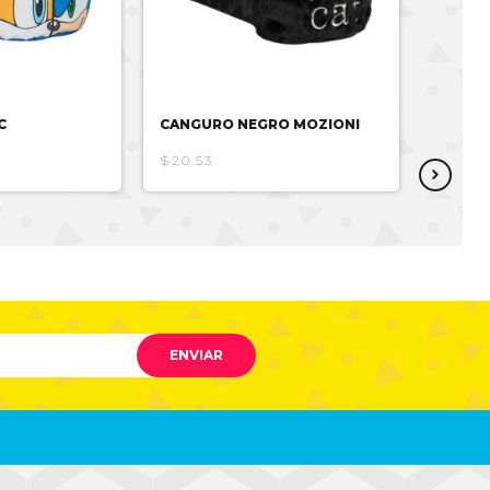
C
CANGURO NEGRO MOZIONI
CANGU
$20.53
$20.5
ENVIAR