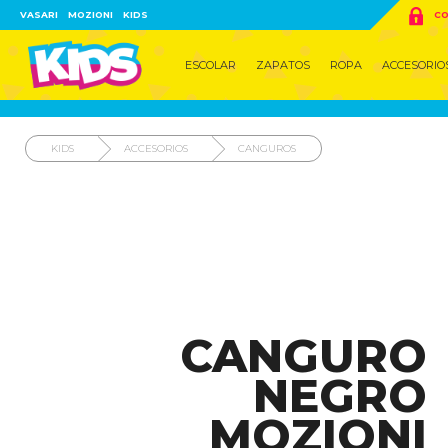

VASARI
MOZIONI
KIDS
CO
ESCOLAR
ZAPATOS
ROPA
ACCESORIO
KIDS
ACCESORIOS
CANGUROS
CANGURO
NEGRO
MOZIONI