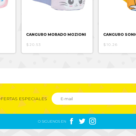
CANGURO MORADO MOZIONI
CANGURO SONI
$20.53
$10.26
FERTAS ESPECIALES



O SIGUENOS EN