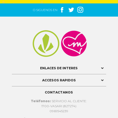



O SIGUENOS EN


ENLACES DE INTERES
ACCESOS RAPIDOS
CONTACTANOS
Teléfonos:
SERVICIO AL CLIENTE:
1700-VASARI (827274)
0969545239