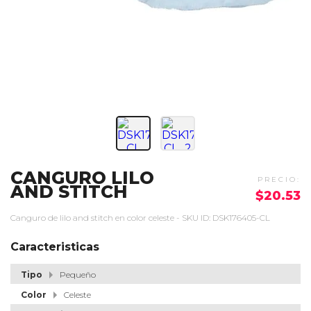
CANGURO LILO
AND STITCH
$20.53
Canguro de lilo and stitch en color celeste - SKU ID: DSK176405-CL
Caracteristicas
Tipo
Pequeño
Color
Celeste