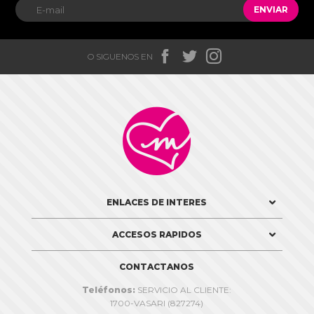
ENVIAR



O SIGUENOS EN

ENLACES DE INTERES
ACCESOS RAPIDOS
CONTACTANOS
Teléfonos:
SERVICIO AL CLIENTE:
1700-VASARI (827274)