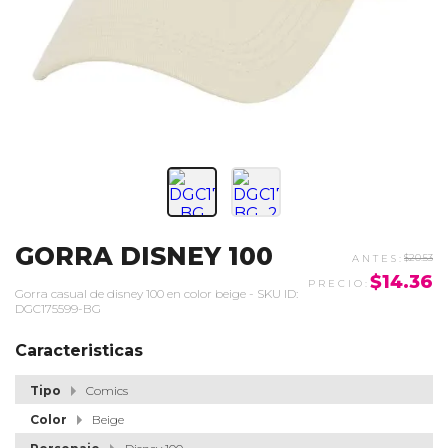
GORRA DISNEY 100
$20.53
$14.36
Gorra casual de disney 100 en color beige - SKU ID:
DGC175599-BG
Caracteristicas
Tipo
Comics
Color
Beige