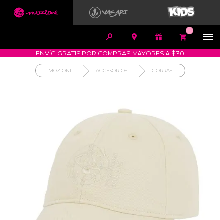


1700-VASARI (827274)
MIS PEDIDOS









COMPRA SEGURA
COMO COMPRAR
DEVOLUCIÓN SIN COSTO
ENVÍO GRATIS POR COMPRAS MAYORES A $30
MOZIONI
ACCESORIOS
GORRAS