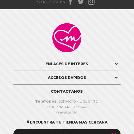



O SIGUENOS EN

ENLACES DE INTERES
ACCESOS RAPIDOS
CONTACTANOS
Teléfonos:
SERVICIO AL CLIENTE:
1700-VASARI (827274)
0969545239
ENCUENTRA TU TIENDA MAS CERCANA
