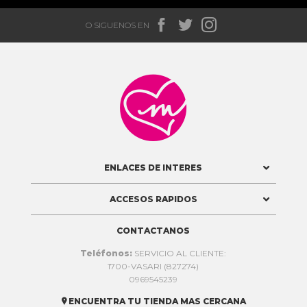



O SIGUENOS EN

ENLACES DE INTERES
ACCESOS RAPIDOS
CONTACTANOS
Teléfonos:
SERVICIO AL CLIENTE:
1700-VASARI (827274)
0969545239
ENCUENTRA TU TIENDA MAS CERCANA
