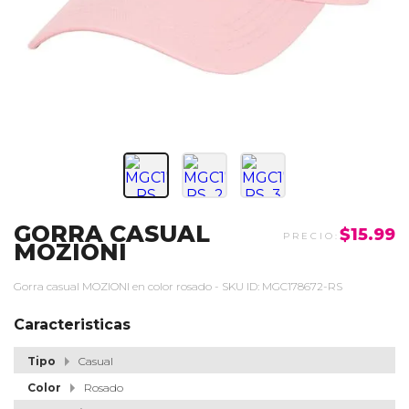
GORRA CASUAL
$15.99
MOZIONI
Gorra casual MOZIONI en color rosado - SKU ID: MGC178672-RS
Caracteristicas
Tipo
Casual
Color
Rosado