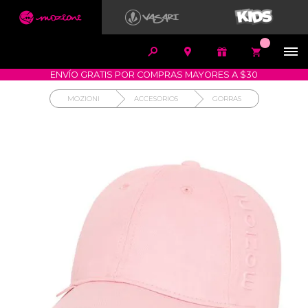


1700-VASARI (827274)
MIS PEDIDOS









COMPRA SEGURA
COMO COMPRAR
DEVOLUCIÓN SIN COSTO
ENVÍO GRATIS POR COMPRAS MAYORES A $30
MOZIONI
ACCESORIOS
GORRAS