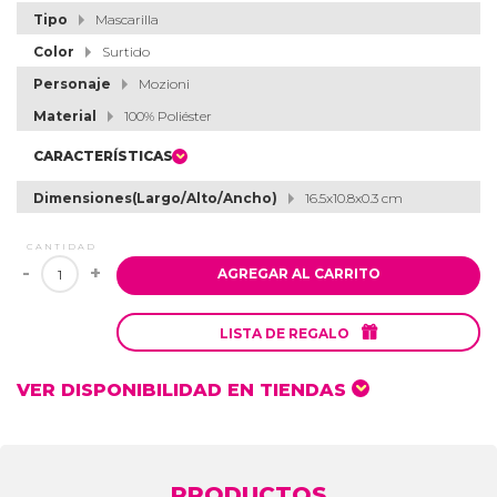
Tipo
Mascarilla
Color
Surtido
Personaje
Mozioni
Material
100% Poliéster
CARACTERÍSTICAS
Dimensiones(Largo/Alto/Ancho)
16.5x10.8x0.3 cm
CANTIDAD
-
+
AGREGAR AL CARRITO

LISTA DE REGALO
VER DISPONIBILIDAD EN TIENDAS
PRODUCTOS