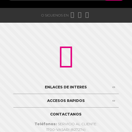



O SIGUENOS EN

ENLACES DE INTERES
ACCESOS RAPIDOS
CONTACTANOS
Teléfonos:
SERVICIO AL CLIENTE:
1700-VASARI (827274)