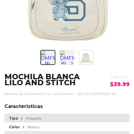
MOCHILA BLANCA
LILO AND STITCH
$39.99
Mochila de lilo and stitch en color blanco - SKU ID: DMF180004-BL
Caracteristicas
Tipo
Pequeña
Color
Blanco