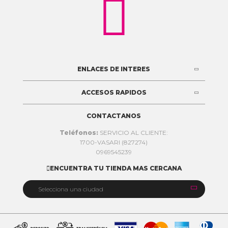

ENLACES DE INTERES
ACCESOS RAPIDOS
CONTACTANOS
Teléfonos:
SERVICIO AL CLIENTE:
1700-VASARI (827274)
0969545239
ENCUENTRA TU TIENDA MAS CERCANA


Selecciona una ciudad
Quito
Cuenca