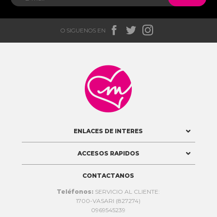



O SIGUENOS EN

ENLACES DE INTERES
ACCESOS RAPIDOS
CONTACTANOS
Teléfonos:
SERVICIO AL CLIENTE:
1700-VASARI (827274)
0969545239