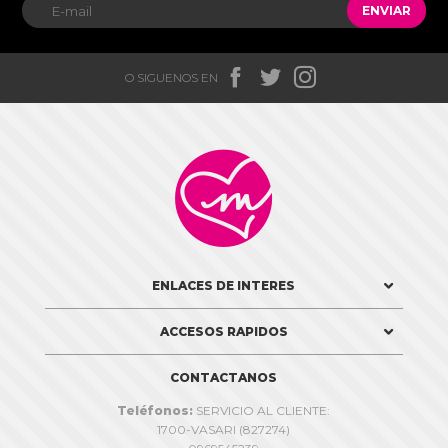
ENVIAR



O SIGUENOS EN

ENLACES DE INTERES
ACCESOS RAPIDOS
CONTACTANOS
Teléfonos:
SERVICIO AL CLIENTE:
1700-VASARI (827274)