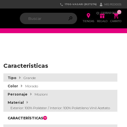
1700-VASARI (827274)


MIS PEDIDOS

CERRAR SESIÓN


ຐ

TIENDAS
REGALO
CARRITO
Caracteristicas
Tipo
Grande
Color
Morado
Personaje
Mozioni
Material
Exterior: 100% Poliéster / Interior: 100% Polietileno Vinil Acetato
CARACTERÍSTICAS