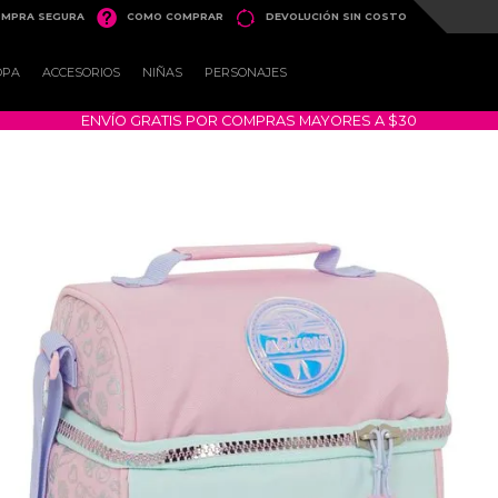


MPRA SEGURA
COMO COMPRAR
DEVOLUCIÓN SIN COSTO
OPA
ACCESORIOS
NIÑAS
PERSONAJES
ENVÍO GRATIS POR COMPRAS MAYORES A $30