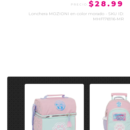
$28.99
Lonchera MOZIONI en color morado - SKU ID:
MHF176916-MR