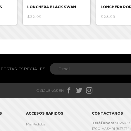
S
LONCHERA BLACK SWAN
LONCHERA POP
$32.99
$28.99
FERTAS ESPECIALES



O SIGUENOS EN
S
ACCESOS RAPIDOS
CONTACTANOS
Teléfonos:
SERVICIO
Mis Pedidos
1700-VASARI (827274)