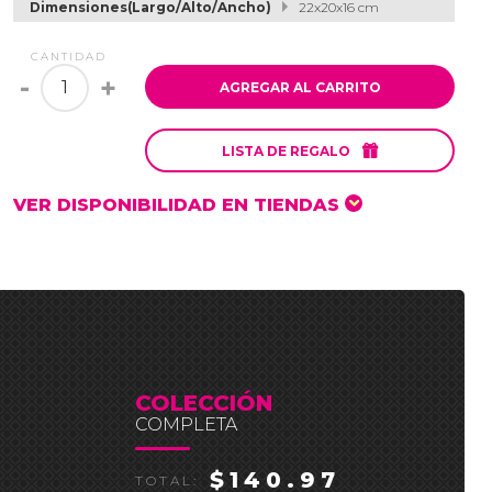
Dimensiones(Largo/Alto/Ancho)
22x20x16 cm
CANTIDAD
-
+
AGREGAR AL CARRITO

LISTA DE REGALO
VER DISPONIBILIDAD EN TIENDAS
COLECCIÓN
COMPLETA
$140.97
TOTAL: