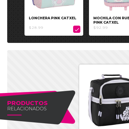
LONCHERA PINK CATXEL
MOCHILA CON RU
PINK CATXEL
$28.99
$92.99

PRODUCTOS
RELACIONADOS