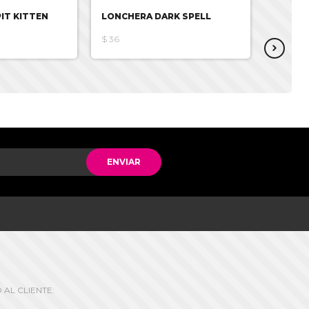
IT KITTEN
LONCHERA DARK SPELL
LONCH
$36
$30.99
ENVIAR
 AL CLIENTE: