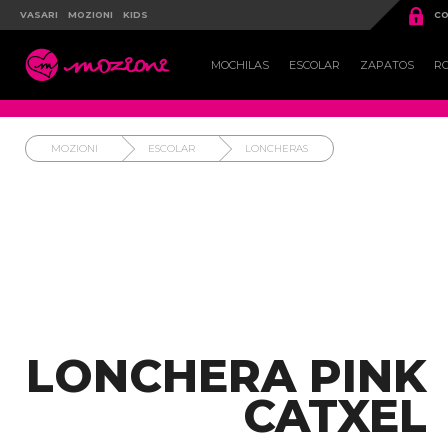

VASARI
MOZIONI
KIDS
CO

MOCHILAS
ESCOLAR
ZAPATOS
R
MOZIONI
ESCOLAR
LONCHERAS
LONCHERA PINK
CATXEL