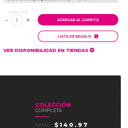
CANTIDAD
-
+
AGREGAR AL CARRITO

LISTA DE REGALO
VER DISPONIBILIDAD EN TIENDAS
COLECCIÓN
COMPLETA
$140.97
TOTAL: