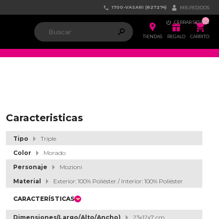
1700-VASARI (827274)


MIS PEDIDOS

CERRAR SESIÓN


ຐ

TIENDAS
REGALO
CARRITO
Caracteristicas
Tipo
Triple
Color
Morado
Personaje
Mozioni
Material
Exterior: 100% Poliéster / Interior: 100% Poliéster
CARACTERÍSTICAS
Dimensiones(Largo/Alto/Ancho)
23x12x7 cm