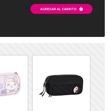

AGREGAR AL CARRITO
-50%