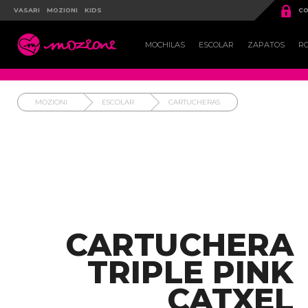

VASARI
MOZIONI
KIDS
CO

MOCHILAS
ESCOLAR
ZAPATOS
R
MOZIONI
ESCOLAR
CARTUCHERAS
CARTUCHERA
TRIPLE PINK
CATXEL