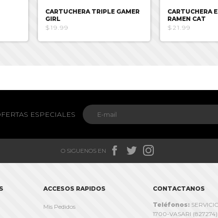
CARTUCHERA TRIPLE GAMER
CARTUCHERA E
GIRL
RAMEN CAT
$19.99
$21.99
FERTAS ESPECIALES



O SIGUENOS EN
S
ACCESOS RAPIDOS
CONTACTANOS
Teléfonos:
SERVICIO
Mis Pedidos
1700-VASARI (827274)