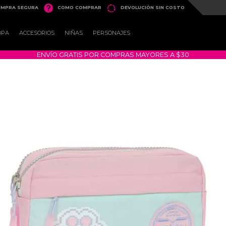


MPRA SEGURA
COMO COMPRAR
DEVOLUCIÓN SIN COSTO
OPA
ACCESORIOS
NIÑAS
PERSONAJES
ENVÍO GRATIS POR COMPRAS MAYORES A $30