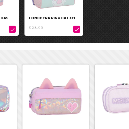
EDAS
LONCHERA PINK CATXEL
$28.99

