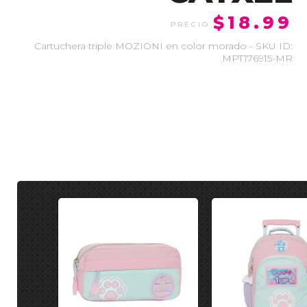
$18.99
Cartuchera triple MOZIONI en color morado - SKU ID:
MPT176915-MR