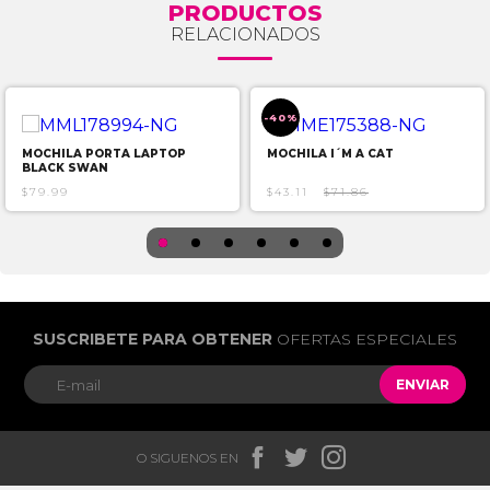
PRODUCTOS
RELACIONADOS
-40%
MOCHILA PORTA LAPTOP
MOCHILA I´M A CAT
BLACK SWAN
$79.99
$43.11
$71.86
SUSCRIBETE PARA OBTENER
OFERTAS ESPECIALES
ENVIAR



O SIGUENOS EN