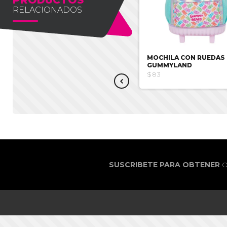
RELACIONADOS
MOCHILA CON RUEDAS I´M A
MOCHILA CON RUEDAS
PINK CAT
GUMMYLAND
$37.94
$75.88
$83
SUSCRIBETE PARA OBTENER
O