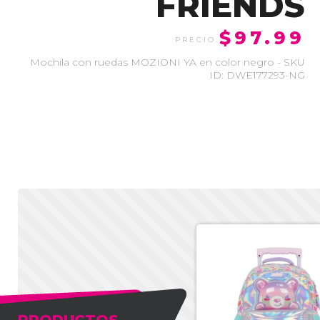
FRIENDS
$97.99
Mochila con ruedas MOZIONI YA en color negro - SKU
ID: DWE177293-NG
-50%
PRODUCTOS