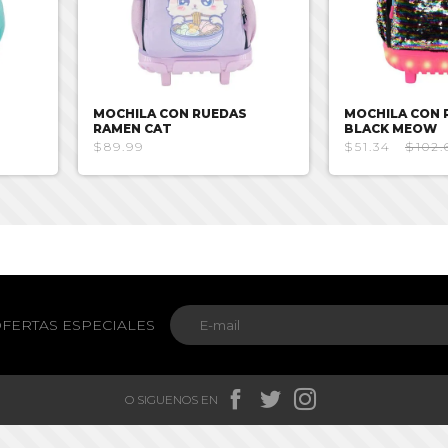
MOCHILA CON RUEDAS
MOCHILA CON 
RAMEN CAT
BLACK MEOW
$89.99
$51.34
$102.
FERTAS ESPECIALES



O SIGUENOS EN