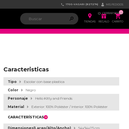
1700-VASARI (827274)


MIS PEDIDOS

CERRAR SESIÓN


ຐ

TIENDAS
REGALO
CARRITO
Caracteristicas
Tipo
Escolar con base plastica
Color
Negro
Personaje
Hello Kitty and Friends
Material
Exterior: 100% Poliéster / Interior: 100% Poliéster
CARACTERÍSTICAS
Dimensiones(Largo/Alto/Ancho)
54x34x23 cm