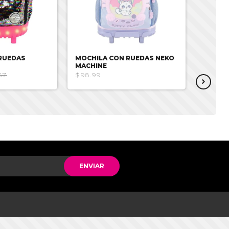
RUEDAS
MOCHILA CON RUEDAS NEKO
MOCHI
MACHINE
BLACK 
67
$98.99
$89.9
ENVIAR