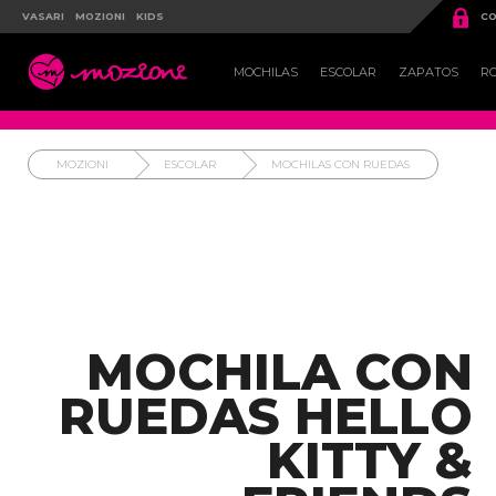

VASARI
MOZIONI
KIDS
CO

MOCHILAS
ESCOLAR
ZAPATOS
R
MOZIONI
ESCOLAR
MOCHILAS CON RUEDAS
MOCHILA CON
RUEDAS HELLO
KITTY &