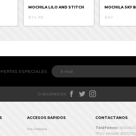
MOCHILA LILO AND STITCH
MOCHILA SKY 
$74.99
$60
FERTAS ESPECIALES



O SIGUENOS EN
S
ACCESOS RAPIDOS
CONTACTANOS
Teléfonos:
SERVICIO
Mis Pedidos
1700-VASARI (827274)