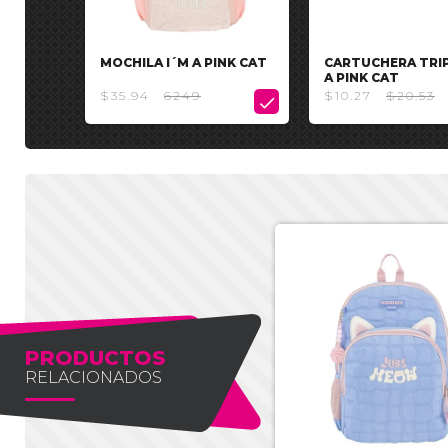
MOCHILA I´M A PINK CAT
CARTUCHERA TRIP
A PINK CAT
$35.94
6249
$10.27
$20.53

PRODUCTOS
RELACIONADOS