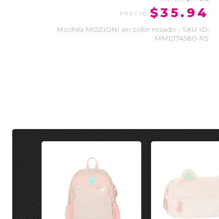
$35.94
Mochila MOZIONI en color rosado - SKU ID:
MME174580-RS