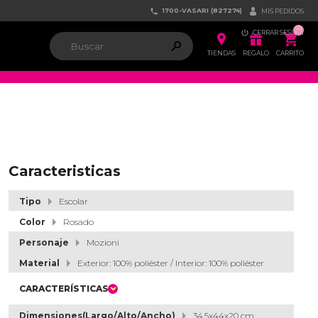
1700-VASARI (827274)


MIS PEDIDOS

CERRAR SESIÓN


ຐ

TIENDAS
REGALO
CARRITO
Caracteristicas
Tipo
Escolar
Color
Rosado
Personaje
Mozioni
Material
Exterior: 100% poliéster / Interior: 100% poliéster
CARACTERÍSTICAS
Dimensiones(Largo/Alto/Ancho)
34.5x44x20 cm