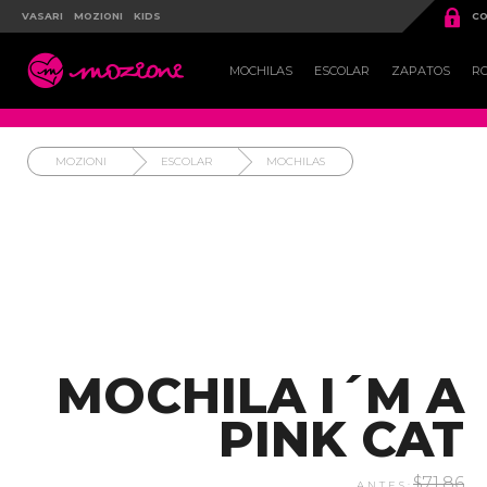

VASARI
MOZIONI
KIDS
CO

MOCHILAS
ESCOLAR
ZAPATOS
R
MOZIONI
ESCOLAR
MOCHILAS
MOCHILA I´M A
PINK CAT
$71.86