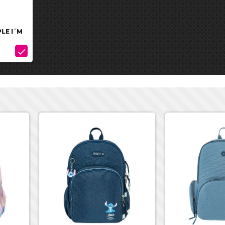
LE I´M
