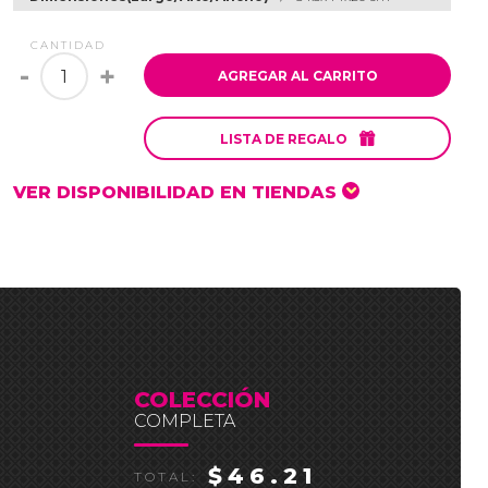
CANTIDAD
-
+
AGREGAR AL CARRITO

LISTA DE REGALO
VER DISPONIBILIDAD EN TIENDAS
COLECCIÓN
COMPLETA
$46.21
TOTAL: