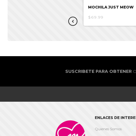
MOCHILA LILO AND STITCH
MOCHILA JUST MEOW
$60.86
$69.99
SUSCRIBETE PARA OBTENER
O
ENLACES DE INTERE

Quienes Somos