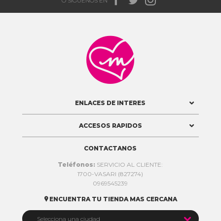



O SIGUENOS EN

ENLACES DE INTERES
ACCESOS RAPIDOS
CONTACTANOS
Teléfonos:
SERVICIO AL CLIENTE:
1700-VASARI (827274)
0969545239
ENCUENTRA TU TIENDA MAS CERCANA


Selecciona una ciudad