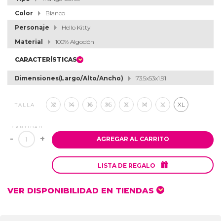
Color
Blanco
Personaje
Hello Kitty
Material
100% Algodón
CARACTERÍSTICAS
Dimensiones(Largo/Alto/Ancho)
73.5x53x1.91
12
14
16
XS
S
M
L
XL
TALLA
CANTIDAD
-
+
AGREGAR AL CARRITO

LISTA DE REGALO
VER DISPONIBILIDAD EN TIENDAS