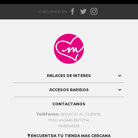



O SIGUENOS EN

ENLACES DE INTERES
ACCESOS RAPIDOS
CONTACTANOS
Teléfonos:
SERVICIO AL CLIENTE:
1700-VASARI (827274)
0969545239
ENCUENTRA TU TIENDA MAS CERCANA
