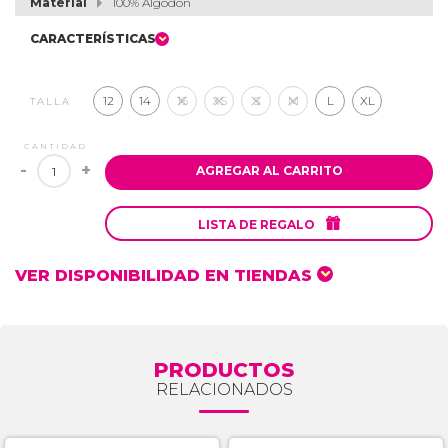
Material
100% Algodón
CARACTERÍSTICAS
12
14
16
XS
S
M
L
XL
TALLA
CANTIDAD
-
+
AGREGAR AL CARRITO

LISTA DE REGALO
VER DISPONIBILIDAD EN TIENDAS
PRODUCTOS
RELACIONADOS