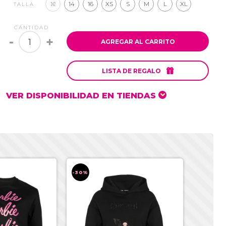
12
14
16
XS
S
M
L
XL
TALLA
CANTIDAD
-
+
AGREGAR AL CARRITO

LISTA DE REGALO
VER DISPONIBILIDAD EN TIENDAS
-30%
-30%