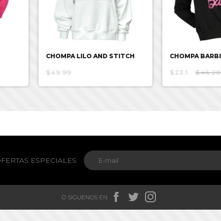
CHOMPA LILO AND STITCH
CHOMPA BARBI
$49.99
$23.1
$46.20
FERTAS ESPECIALES



O SIGUENOS EN