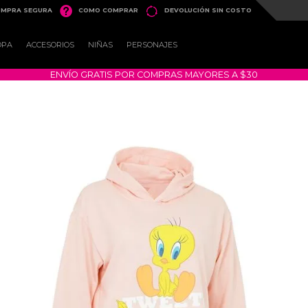


MPRA SEGURA
COMO COMPRAR
DEVOLUCIÓN SIN COSTO
OPA
ACCESORIOS
NIÑAS
PERSONAJES
ENVÍO GRATIS POR COMPRAS MAYORES A $30