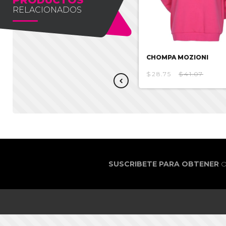
RELACIONADOS
CHOMPA MOZIONI
CHOMPA MOZIONI
$27.38
$39.12
$28.75
$41.07
SUSCRIBETE PARA OBTENER
O