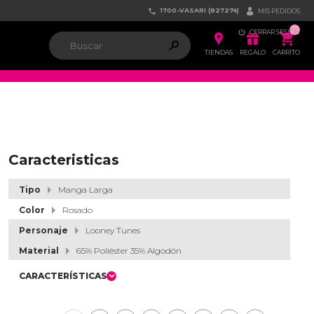
1700-VASARI (827274)


MIS PEDIDOS

CERRAR SESIÓN


ຐ

TIENDAS
REGALO
CARRITO
Caracteristicas
Tipo
Manga Larga
Color
Rosado
Personaje
Looney Tunes
Material
65% Poliéster 35% Algodón
CARACTERÍSTICAS