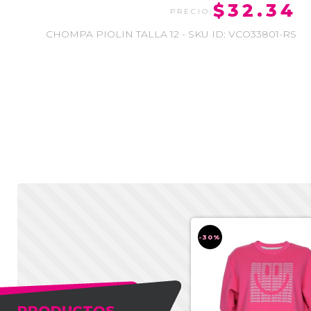
$32.34
CHOMPA PIOLIN TALLA 12 - SKU ID: VCO33801-RS
-30%
-30%
PRODUCTOS