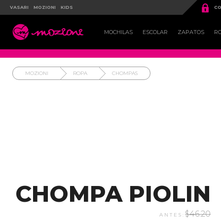

VASARI
MOZIONI
KIDS
CO

MOCHILAS
ESCOLAR
ZAPATOS
R
MOZIONI
ROPA
CHOMPAS
CHOMPA PIOLIN
$46.20