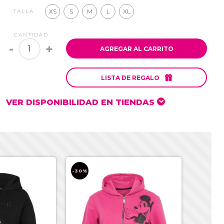
XS
S
M
L
XL
TALLA
CANTIDAD
-
+
AGREGAR AL CARRITO

LISTA DE REGALO
VER DISPONIBILIDAD EN TIENDAS
-30%
-30%