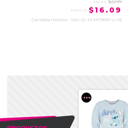
$22.99
$16.09
Camiseta minions - SKU ID: DCM178167-LI-XS
-30%
-30%
PRODUCTOS