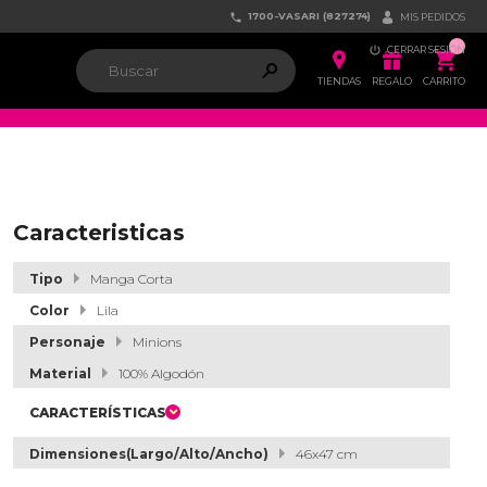
1700-VASARI (827274)


MIS PEDIDOS

CERRAR SESIÓN


ຐ

TIENDAS
REGALO
CARRITO
Caracteristicas
Tipo
Manga Corta
Color
Lila
Personaje
Minions
Material
100% Algodón
CARACTERÍSTICAS
Dimensiones(Largo/Alto/Ancho)
46x47 cm