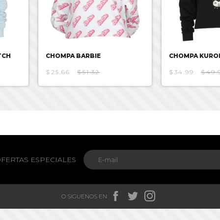
TCH
CHOMPA BARBIE
CHOMPA KURO
$25.66
$51.32
$34.99
$49.
FERTAS ESPECIALES



O SIGUENOS EN