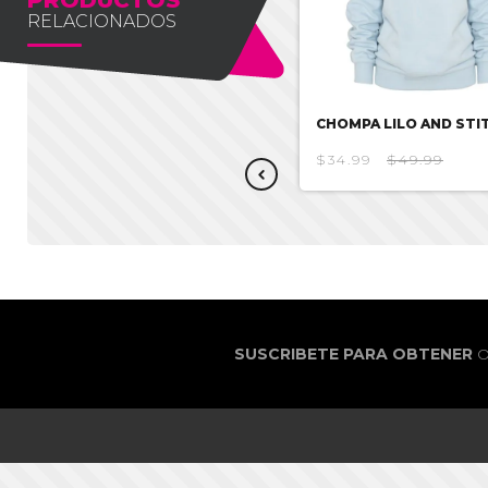
RELACIONADOS
CHOMPA MOZIONI
CHOMPA LILO AND STI
$25.00
$35.71
$34.99
$49.99
SUSCRIBETE PARA OBTENER
O