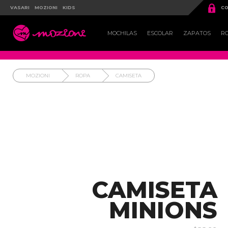

VASARI
MOZIONI
KIDS
CO

MOCHILAS
ESCOLAR
ZAPATOS
R
MOZIONI
ROPA
CAMISETA
CAMISETA
MINIONS