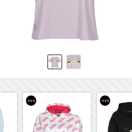
-50%
-30%