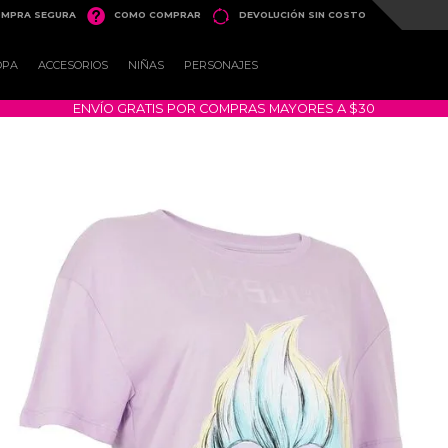


MPRA SEGURA
COMO COMPRAR
DEVOLUCIÓN SIN COSTO
OPA
ACCESORIOS
NIÑAS
PERSONAJES
ENVÍO GRATIS POR COMPRAS MAYORES A $30