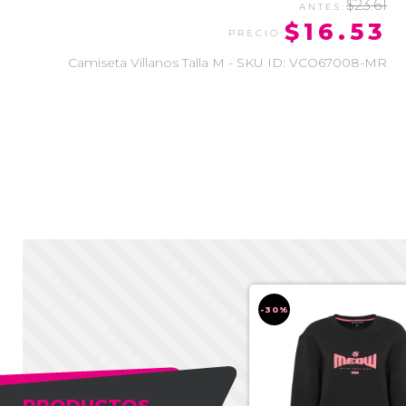
$23.61
$16.53
Camiseta Villanos Talla M - SKU ID: VCO67008-MR
-30%
-30%
PRODUCTOS