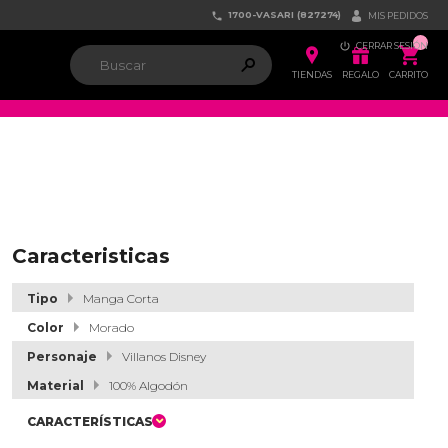
1700-VASARI (827274)


MIS PEDIDOS

CERRAR SESIÓN


ຐ

TIENDAS
REGALO
CARRITO
Caracteristicas
Tipo
Manga Corta
Color
Morado
Personaje
Villanos Disney
Material
100% Algodón
CARACTERÍSTICAS