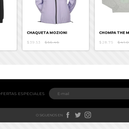
CHAQUETA MOZIONI
CHOMPA THE 
$39.53
$56.46
$28.75
$41.
FERTAS ESPECIALES



O SIGUENOS EN