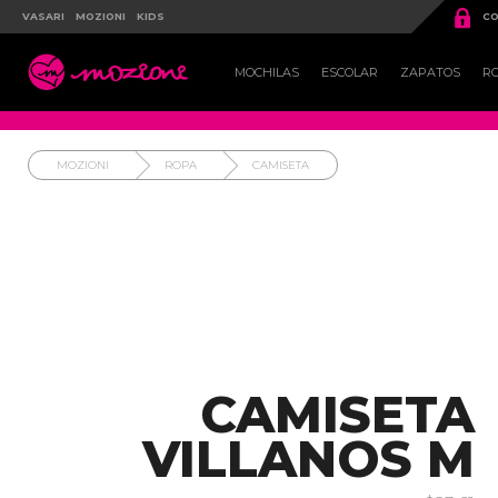

VASARI
MOZIONI
KIDS
CO

MOCHILAS
ESCOLAR
ZAPATOS
R
MOZIONI
ROPA
CAMISETA
CAMISETA
VILLANOS M