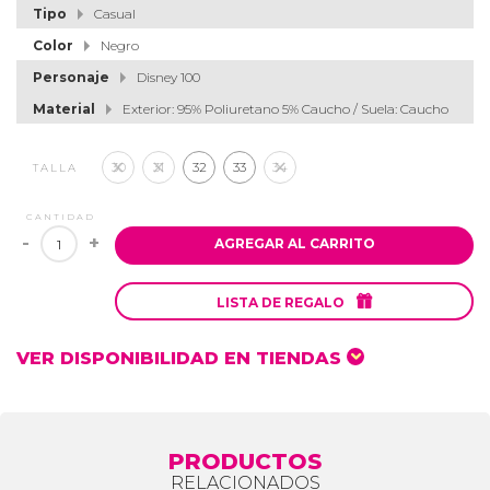
Tipo
Casual
Color
Negro
Personaje
Disney 100
Material
Exterior: 95% Poliuretano 5% Caucho / Suela: Caucho
30
31
32
33
34
TALLA
CANTIDAD
-
+
AGREGAR AL CARRITO

LISTA DE REGALO
VER DISPONIBILIDAD EN TIENDAS
PRODUCTOS
RELACIONADOS