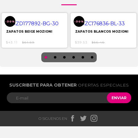
-30%
-30%
ZAPATOS BEIGE MOZIONI
ZAPATOS BLANCOS MOZIONI
$43.11
$61.59
$39.53
$56.46
SUSCRIBETE PARA OBTENER
OFERTAS ESPECIALES
ENVIAR



O SIGUENOS EN