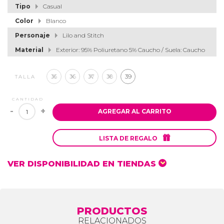
Tipo
Casual
Color
Blanco
Personaje
Lilo and Stitch
Material
Exterior: 95% Poliuretano 5% Caucho / Suela: Caucho
35
36
37
38
39
TALLA
CANTIDAD
-
+
AGREGAR AL CARRITO

LISTA DE REGALO
VER DISPONIBILIDAD EN TIENDAS
PRODUCTOS
RELACIONADOS