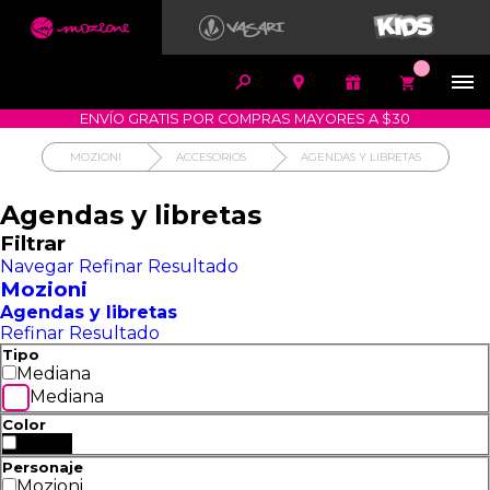


1700-VASARI (827274)
MIS PEDIDOS









COMPRA SEGURA
COMO COMPRAR
DEVOLUCIÓN SIN COSTO
ENVÍO GRATIS POR COMPRAS MAYORES A $30
MOZIONI
ACCESORIOS
AGENDAS Y LIBRETAS
Agendas y libretas
Filtrar
Navegar
Refinar Resultado
Mozioni
Agendas y libretas
Refinar Resultado
Tipo
Mediana
Mediana
Color
Negro
Personaje
Mozioni