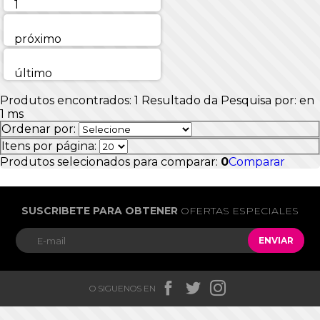
1
próximo
último
Produtos encontrados:
1
Resultado da Pesquisa por:
en
1 ms
Ordenar por:
Itens por página:
Produtos selecionados para comparar:
0
Comparar
SUSCRIBETE PARA OBTENER
OFERTAS ESPECIALES
ENVIAR



O SIGUENOS EN