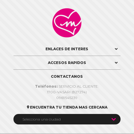

ENLACES DE INTERES
ACCESOS RAPIDOS
CONTACTANOS
Teléfonos:
SERVICIO AL CLIENTE:
1700-VASARI (827274)
0969545239
ENCUENTRA TU TIENDA MAS CERCANA


Selecciona una ciudad
Quito