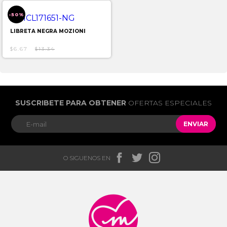
-50%
LIBRETA NEGRA MOZIONI
$6.67
$13.34
SUSCRIBETE PARA OBTENER
OFERTAS ESPECIALES
ENVIAR



O SIGUENOS EN
