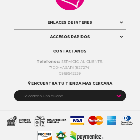
ENLACES DE INTERES
ACCESOS RAPIDOS
CONTACTANOS
Teléfonos:
SERVICIO AL CLIENTE:
1700-VASARI (827274)
0969545239
ENCUENTRA TU TIENDA MAS CERCANA


Selecciona una ciudad
Quito
Cuenca
Daule