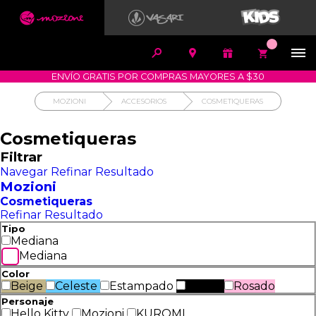


1700-VASARI (827274)
MIS PEDIDOS









COMPRA SEGURA
COMO COMPRAR
DEVOLUCIÓN SIN COSTO
ENVÍO GRATIS POR COMPRAS MAYORES A $30
MOZIONI
ACCESORIOS
COSMETIQUERAS
Cosmetiqueras
Filtrar
Navegar
Refinar Resultado
Mozioni
Cosmetiqueras
Refinar Resultado
Tipo
Mediana
Mediana
Color
Beige
Celeste
Estampado
Negro
Rosado
Personaje
Hello Kitty
Mozioni
KUROMI