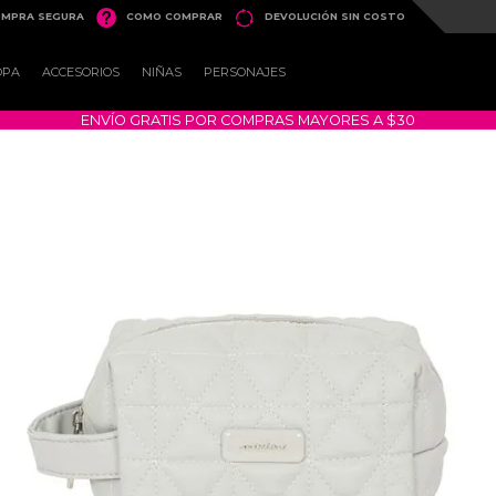


MPRA SEGURA
COMO COMPRAR
DEVOLUCIÓN SIN COSTO
OPA
ACCESORIOS
NIÑAS
PERSONAJES
ENVÍO GRATIS POR COMPRAS MAYORES A $30