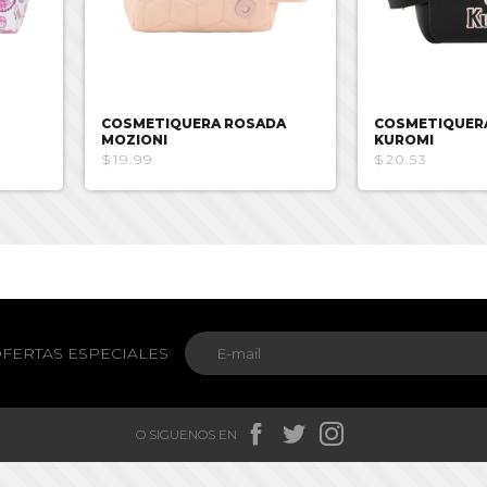
COSMETIQUERA ROSADA
COSMETIQUER
MOZIONI
KUROMI
$19.99
$20.53
FERTAS ESPECIALES



O SIGUENOS EN