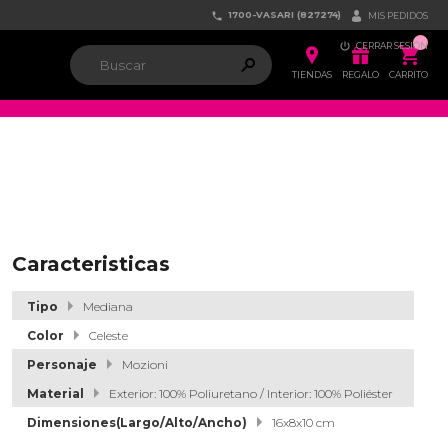
1700-VASARI (827274)


MIS PEDIDOS

CERRAR SESIÓN


ຐ

TIENDAS
REGALO
CARRITO
Caracteristicas
Tipo
Mediana
Color
Celeste
Personaje
Mozioni
Material
Exterior: 100% Poliuretano / Interior: 100% Poliéster
Dimensiones(Largo/Alto/Ancho)
16x8x10 cm