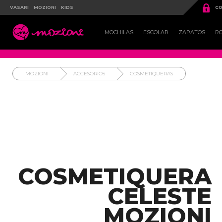

VASARI
MOZIONI
KIDS
CO

MOCHILAS
ESCOLAR
ZAPATOS
R
MOZIONI
ACCESORIOS
COSMETIQUERAS
COSMETIQUERA
CELESTE
MOZIONI