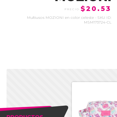
$20.53
Multiusos MOZIONI en color celeste - SKU ID:
MSM175724-CL
PRODUCTOS