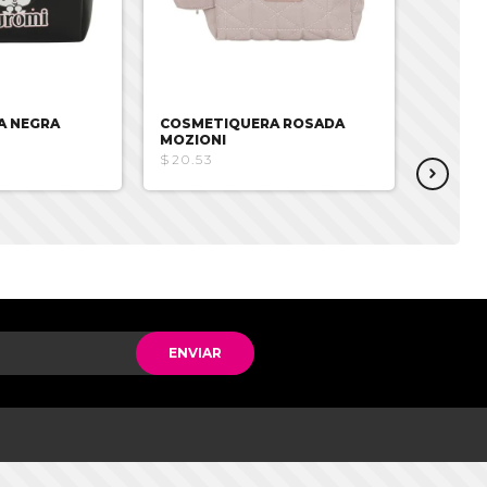
A NEGRA
COSMETIQUERA ROSADA
COSME
MOZIONI
MOZIO
$20.53
$20.53
ENVIAR