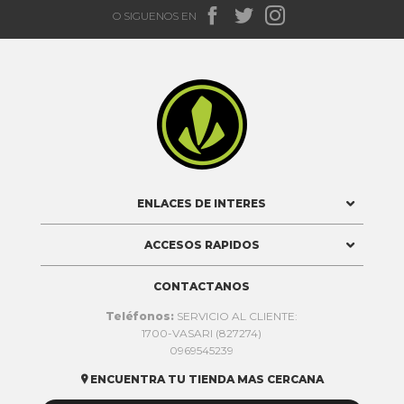



O SIGUENOS EN

ENLACES DE INTERES
ACCESOS RAPIDOS
CONTACTANOS
Teléfonos:
SERVICIO AL CLIENTE:
1700-VASARI (827274)
0969545239
ENCUENTRA TU TIENDA MAS CERCANA
