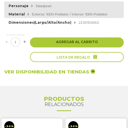
Personaje
Deadpool
Material
Exterior: 100% Poliéster / Interior: 100% Poliéster
Dimensiones(Largo/Alto/Ancho)
22.5X15.5X6.5
CANTIDAD
-
+
AGREGAR AL CARRITO

LISTA DE REGALO
VER DISPONIBILIDAD EN TIENDAS
PRODUCTOS
RELACIONADOS
-30%
-30%