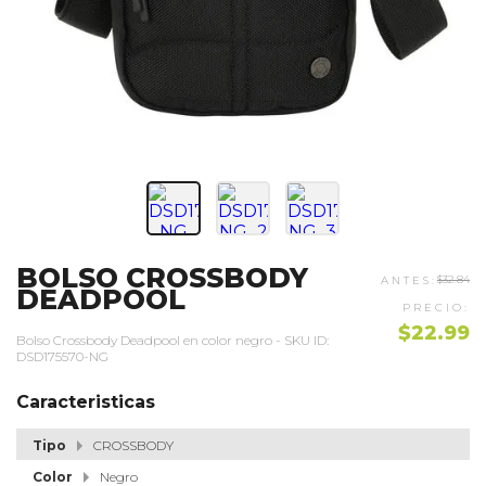
BOLSO CROSSBODY
$32.84
DEADPOOL
$22.99
Bolso Crossbody Deadpool en color negro - SKU ID:
DSD175570-NG
Caracteristicas
Tipo
CROSSBODY
Color
Negro