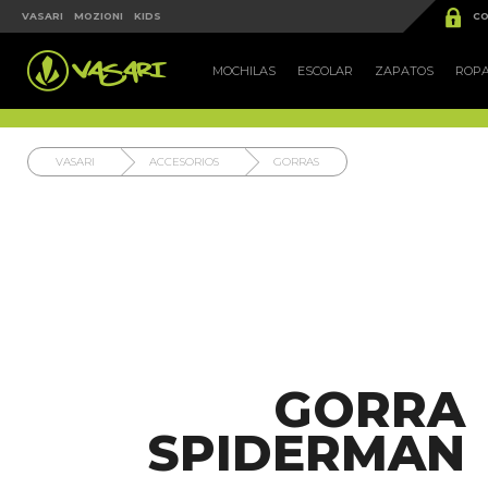


VASARI
MOZIONI
KIDS
CO
MOCHILAS
ESCOLAR
ZAPATOS
ROP
VASARI
ACCESORIOS
GORRAS
GORRA
SPIDERMAN