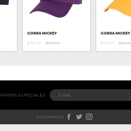
GORRA MICKEY
GORRA MICKEY
$10.27
$20.53
$10.27
$20.5
FERTAS ESPECIALES



O SIGUENOS EN