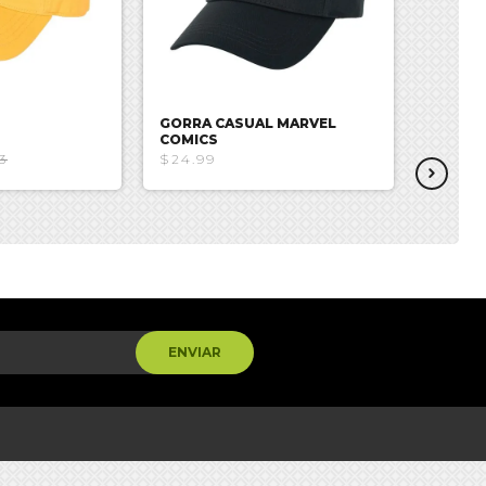
GORRA CASUAL MARVEL
GORRA 
COMICS
3
$24.99
$17.45
ENVIAR