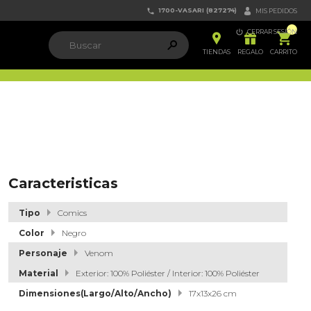
1700-VASARI (827274)


MIS PEDIDOS

CERRAR SESIÓN


ຐ

TIENDAS
REGALO
CARRITO
Caracteristicas
Tipo
Comics
Color
Negro
Personaje
Venom
Material
Exterior: 100% Poliéster / Interior: 100% Poliéster
Dimensiones(Largo/Alto/Ancho)
17x13x26 cm