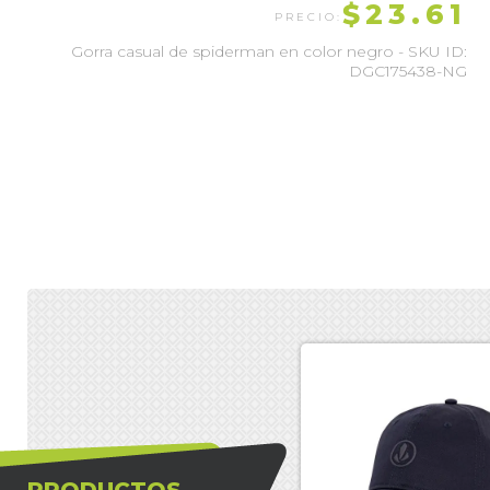
$23.61
Gorra casual de spiderman en color negro - SKU ID:
DGC175438-NG
PRODUCTOS