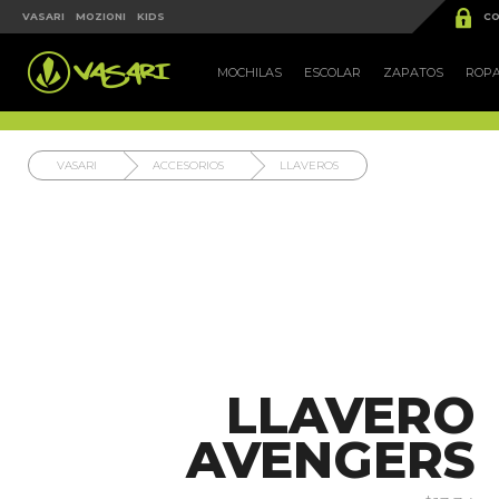


VASARI
MOZIONI
KIDS
CO
MOCHILAS
ESCOLAR
ZAPATOS
ROP
VASARI
ACCESORIOS
LLAVEROS
LLAVERO
AVENGERS