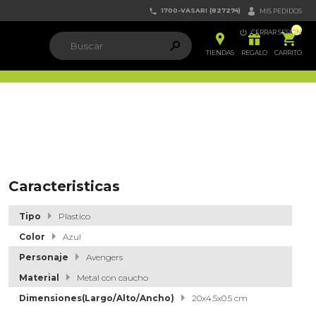
1700-VASARI (827274)


MIS PEDIDOS

CERRAR SESIÓN


ຐ

TIENDAS
REGALO
CARRITO
Caracteristicas
Tipo
Plastico
Color
Azul
Personaje
Avengers
Material
Metal con caucho
Dimensiones(Largo/Alto/Ancho)
20x4.5x0.5 cm