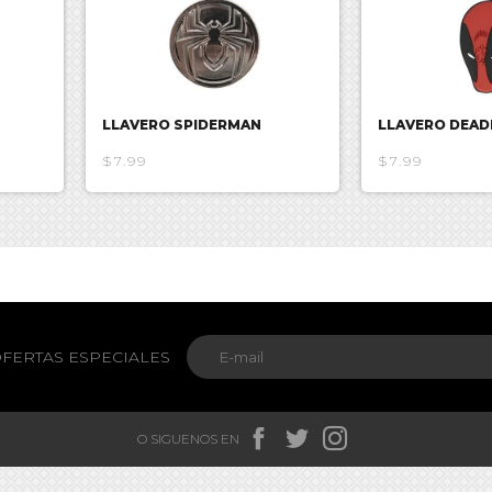
LLAVERO SPIDERMAN
LLAVERO DEA
$7.99
$7.99
FERTAS ESPECIALES



O SIGUENOS EN