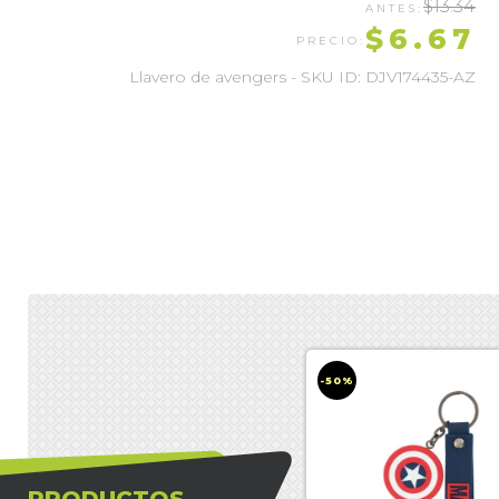
$13.34
$6.67
Llavero de avengers - SKU ID: DJV174435-AZ
-50%
PRODUCTOS