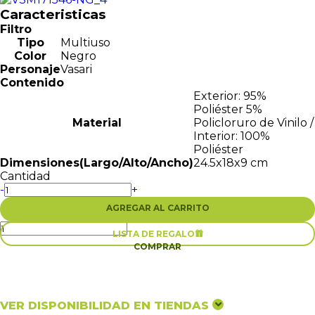
Caracteristicas
Filtro
Tipo
Multiuso
Color
Negro
Personaje
Vasari
Contenido
Exterior: 95%
Poliéster 5%
Material
Policloruro de Vinilo /
Interior: 100%
Poliéster
Dimensiones(Largo/Alto/Ancho)
24.5x18x9 cm
Cantidad
-
+
AGREGAR AL CARRITO
LISTA DE REGALO

COMPRAR
VER DISPONIBILIDAD EN TIENDAS