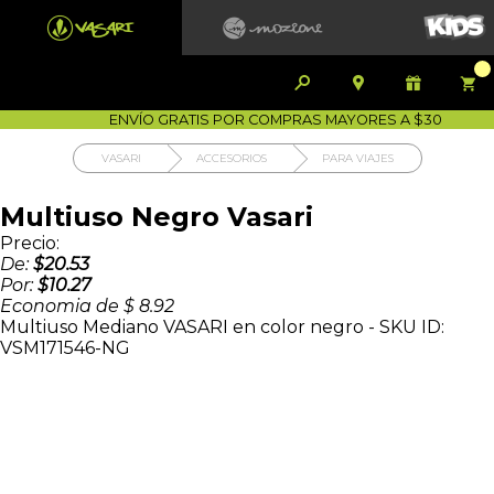


1700-VASARI (827274)
MIS PEDIDOS









COMPRA SEGURA
COMO COMPRAR
DEVOLUCIÓN SIN COS
ENVÍO GRATIS POR COMPRAS MAYORES A $30
VASARI
ACCESORIOS
PARA VIAJES
Multiuso Negro Vasari
Precio:
De:
$20.53
Por:
$10.27
Economia de
$ 8.92
Multiuso Mediano VASARI en color negro - SKU ID:
VSM171546-NG