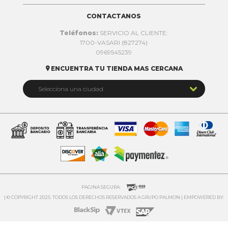
CONTACTANOS
Teléfonos:
SERVICIO AL CLIENTE:
1700-VASARI (827274)
0969545239
ENCUENTRA TU TIENDA MAS CERCANA


Selecciona una ciudad
Quito
Cuenca
Daule
Ibarra
Ambato
PAGINA SEGURA:
| © COPYRIGHT 2025. TODOS LOS DERECHOS RESERVADOS A GRUPO PALMON | EMPOWERED BY:
Riobamba


Playas