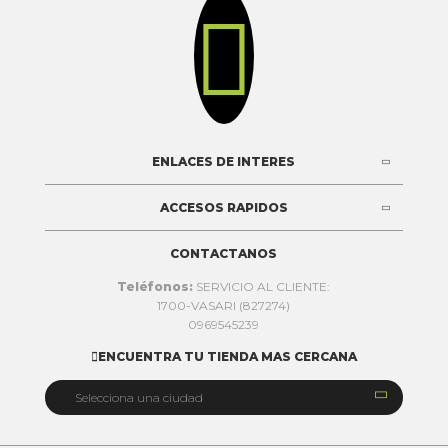

ENLACES DE INTERES
ACCESOS RAPIDOS
CONTACTANOS
Teléfonos:
SERVICIO AL CLIENTE:
1700-VASARI (827274)
0969545239
ENCUENTRA TU TIENDA MAS CERCANA


Selecciona una ciudad
Quito