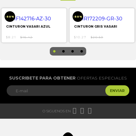
-50%
-50%
CINTURON VASARI AZUL
CINTURON GRIS VASARI
$8.21
$16.42
$10.27
$20.53
SUSCRIBETE PARA OBTENER
OFERTAS ESPECIALES
ENVIAR



O SIGUENOS EN