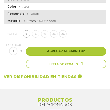
Color
Azul
Personaje
Vasari
Material
Reata 100% Algodon
30
32
34
36
38
TALLA
CANTIDAD
-
+
AGREGAR AL CARRITO
ຐ

LISTA DE REGALO
VER DISPONIBILIDAD EN TIENDAS
PRODUCTOS
RELACIONADOS