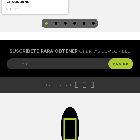
CHAOSBANE
$18.47
SUSCRIBETE PARA OBTENER
OFERTAS ESPECIALES
ENVIAR



O SIGUENOS EN
