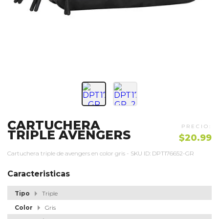
CARTUCHERA
TRIPLE AVENGERS
$20.99
Cartuchera triple de avengers en color gris - SKU ID: DPT176652-GR
Caracteristicas
Tipo
Triple
Color
Gris