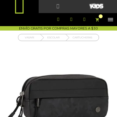


1700-VASARI (827274)
MIS PEDIDOS





COMPRA SEGURA
COMO COMPRAR
DEVOLUCIÓN SIN COSTO




ENVÍO GRATIS POR COMPRAS MAYORES A $30
VASARI
ESCOLAR
CARTUCHERAS