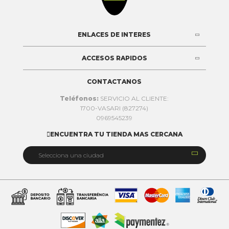
ENLACES DE INTERES
ACCESOS RAPIDOS
CONTACTANOS
Teléfonos:
SERVICIO AL CLIENTE:
1700-VASARI (827274)
0969545239
ENCUENTRA TU TIENDA MAS CERCANA


Selecciona una ciudad
Quito
Cuenca
Daule