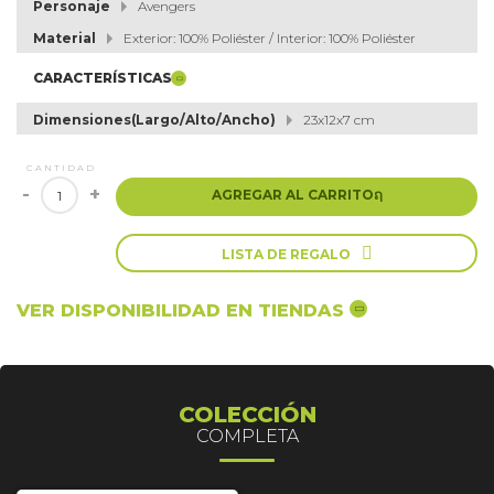
Personaje
Avengers
Material
Exterior: 100% Poliéster / Interior: 100% Poliéster
CARACTERÍSTICAS
Dimensiones(Largo/Alto/Ancho)
23x12x7 cm
CANTIDAD
-
+
AGREGAR AL CARRITO
ຐ

LISTA DE REGALO
VER DISPONIBILIDAD EN TIENDAS
COLECCIÓN
COMPLETA